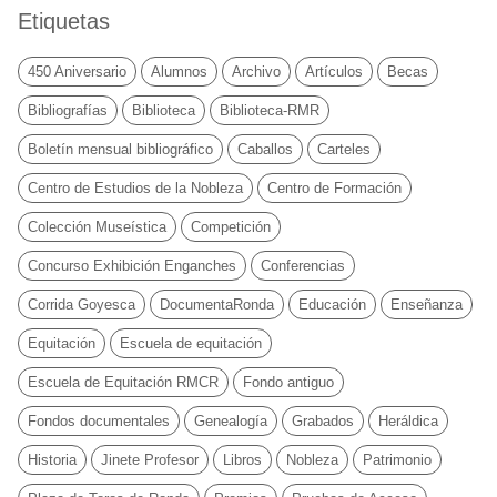
Etiquetas
450 Aniversario
Alumnos
Archivo
Artículos
Becas
Bibliografías
Biblioteca
Biblioteca-RMR
Boletín mensual bibliográfico
Caballos
Carteles
Centro de Estudios de la Nobleza
Centro de Formación
Colección Museística
Competición
Concurso Exhibición Enganches
Conferencias
Corrida Goyesca
DocumentaRonda
Educación
Enseñanza
Equitación
Escuela de equitación
Escuela de Equitación RMCR
Fondo antiguo
Fondos documentales
Genealogía
Grabados
Heráldica
Historia
Jinete Profesor
Libros
Nobleza
Patrimonio