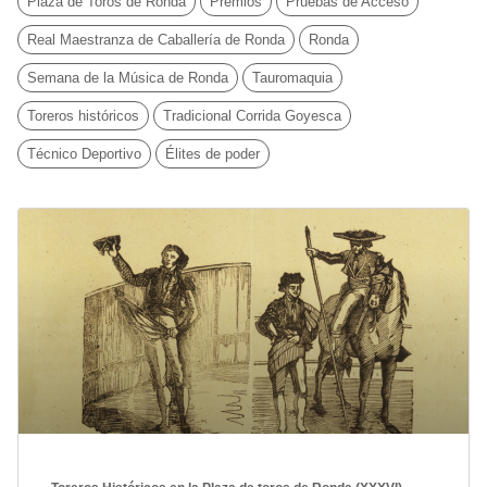
Plaza de Toros de Ronda
Premios
Pruebas de Acceso
Real Maestranza de Caballería de Ronda
Ronda
Semana de la Música de Ronda
Tauromaquia
Toreros históricos
Tradicional Corrida Goyesca
Técnico Deportivo
Élites de poder