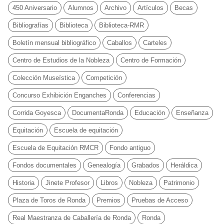
450 Aniversario
Alumnos
Archivo
Artículos
Becas
Bibliografías
Biblioteca
Biblioteca-RMR
Boletín mensual bibliográfico
Caballos
Carteles
Centro de Estudios de la Nobleza
Centro de Formación
Colección Museística
Competición
Concurso Exhibición Enganches
Conferencias
Corrida Goyesca
DocumentaRonda
Educación
Enseñanza
Equitación
Escuela de equitación
Escuela de Equitación RMCR
Fondo antiguo
Fondos documentales
Genealogía
Grabados
Heráldica
Historia
Jinete Profesor
Libros
Nobleza
Patrimonio
Plaza de Toros de Ronda
Premios
Pruebas de Acceso
Real Maestranza de Caballería de Ronda
Ronda