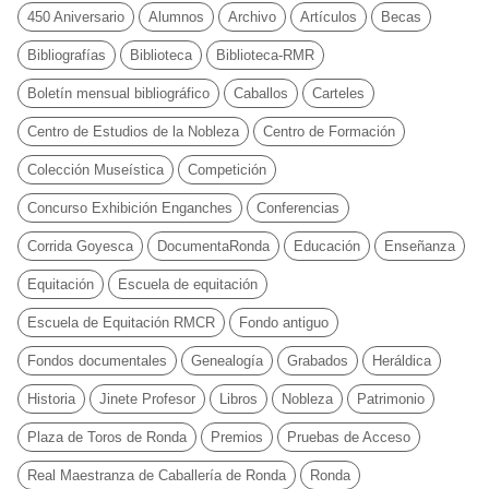
450 Aniversario
Alumnos
Archivo
Artículos
Becas
Bibliografías
Biblioteca
Biblioteca-RMR
Boletín mensual bibliográfico
Caballos
Carteles
Centro de Estudios de la Nobleza
Centro de Formación
Colección Museística
Competición
Concurso Exhibición Enganches
Conferencias
Corrida Goyesca
DocumentaRonda
Educación
Enseñanza
Equitación
Escuela de equitación
Escuela de Equitación RMCR
Fondo antiguo
Fondos documentales
Genealogía
Grabados
Heráldica
Historia
Jinete Profesor
Libros
Nobleza
Patrimonio
Plaza de Toros de Ronda
Premios
Pruebas de Acceso
Real Maestranza de Caballería de Ronda
Ronda