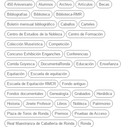
450 Aniversario
Alumnos
Archivo
Artículos
Becas
Bibliografías
Biblioteca
Biblioteca-RMR
Boletín mensual bibliográfico
Caballos
Carteles
Centro de Estudios de la Nobleza
Centro de Formación
Colección Museística
Competición
Concurso Exhibición Enganches
Conferencias
Corrida Goyesca
DocumentaRonda
Educación
Enseñanza
Equitación
Escuela de equitación
Escuela de Equitación RMCR
Fondo antiguo
Fondos documentales
Genealogía
Grabados
Heráldica
Historia
Jinete Profesor
Libros
Nobleza
Patrimonio
Plaza de Toros de Ronda
Premios
Pruebas de Acceso
Real Maestranza de Caballería de Ronda
Ronda