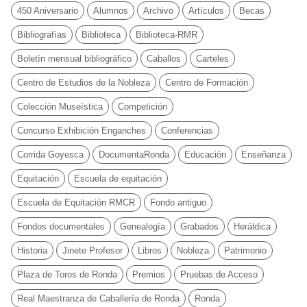
450 Aniversario
Alumnos
Archivo
Artículos
Becas
Bibliografías
Biblioteca
Biblioteca-RMR
Boletín mensual bibliográfico
Caballos
Carteles
Centro de Estudios de la Nobleza
Centro de Formación
Colección Museística
Competición
Concurso Exhibición Enganches
Conferencias
Corrida Goyesca
DocumentaRonda
Educación
Enseñanza
Equitación
Escuela de equitación
Escuela de Equitación RMCR
Fondo antiguo
Fondos documentales
Genealogía
Grabados
Heráldica
Historia
Jinete Profesor
Libros
Nobleza
Patrimonio
Plaza de Toros de Ronda
Premios
Pruebas de Acceso
Real Maestranza de Caballería de Ronda
Ronda