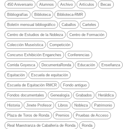
450 Aniversario
Alumnos
Archivo
Artículos
Becas
Bibliografías
Biblioteca
Biblioteca-RMR
Boletín mensual bibliográfico
Caballos
Carteles
Centro de Estudios de la Nobleza
Centro de Formación
Colección Museística
Competición
Concurso Exhibición Enganches
Conferencias
Corrida Goyesca
DocumentaRonda
Educación
Enseñanza
Equitación
Escuela de equitación
Escuela de Equitación RMCR
Fondo antiguo
Fondos documentales
Genealogía
Grabados
Heráldica
Historia
Jinete Profesor
Libros
Nobleza
Patrimonio
Plaza de Toros de Ronda
Premios
Pruebas de Acceso
Real Maestranza de Caballería de Ronda
Ronda