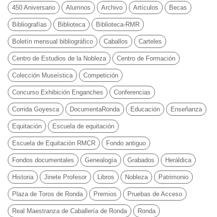
450 Aniversario
Alumnos
Archivo
Artículos
Becas
Bibliografías
Biblioteca
Biblioteca-RMR
Boletín mensual bibliográfico
Caballos
Carteles
Centro de Estudios de la Nobleza
Centro de Formación
Colección Museística
Competición
Concurso Exhibición Enganches
Conferencias
Corrida Goyesca
DocumentaRonda
Educación
Enseñanza
Equitación
Escuela de equitación
Escuela de Equitación RMCR
Fondo antiguo
Fondos documentales
Genealogía
Grabados
Heráldica
Historia
Jinete Profesor
Libros
Nobleza
Patrimonio
Plaza de Toros de Ronda
Premios
Pruebas de Acceso
Real Maestranza de Caballería de Ronda
Ronda