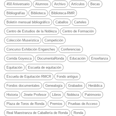
450 Aniversario
Alumnos
Archivo
Artículos
Becas
Bibliografías
Biblioteca
Biblioteca-RMR
Boletín mensual bibliográfico
Caballos
Carteles
Centro de Estudios de la Nobleza
Centro de Formación
Colección Museística
Competición
Concurso Exhibición Enganches
Conferencias
Corrida Goyesca
DocumentaRonda
Educación
Enseñanza
Equitación
Escuela de equitación
Escuela de Equitación RMCR
Fondo antiguo
Fondos documentales
Genealogía
Grabados
Heráldica
Historia
Jinete Profesor
Libros
Nobleza
Patrimonio
Plaza de Toros de Ronda
Premios
Pruebas de Acceso
Real Maestranza de Caballería de Ronda
Ronda