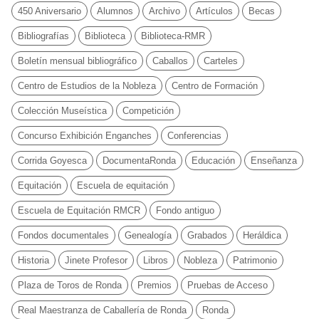
450 Aniversario
Alumnos
Archivo
Artículos
Becas
Bibliografías
Biblioteca
Biblioteca-RMR
Boletín mensual bibliográfico
Caballos
Carteles
Centro de Estudios de la Nobleza
Centro de Formación
Colección Museística
Competición
Concurso Exhibición Enganches
Conferencias
Corrida Goyesca
DocumentaRonda
Educación
Enseñanza
Equitación
Escuela de equitación
Escuela de Equitación RMCR
Fondo antiguo
Fondos documentales
Genealogía
Grabados
Heráldica
Historia
Jinete Profesor
Libros
Nobleza
Patrimonio
Plaza de Toros de Ronda
Premios
Pruebas de Acceso
Real Maestranza de Caballería de Ronda
Ronda