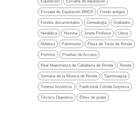
Equitación
Escuela de equitación
Escuela de Equitación RMCR
Fondo antiguo
Fondos documentales
Genealogía
Grabados
Heráldica
Historia
Jinete Profesor
Libros
Nobleza
Patrimonio
Plaza de Toros de Ronda
Premios
Pruebas de Acceso
Real Maestranza de Caballería de Ronda
Ronda
Semana de la Música de Ronda
Tauromaquia
Toreros históricos
Tradicional Corrida Goyesca
Técnico Deportivo
Élites de poder