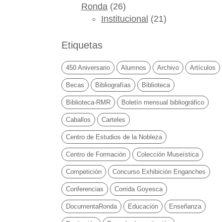
Ronda
(26)
Institucional
(21)
Etiquetas
450 Aniversario
Alumnos
Archivo
Artículos
Becas
Bibliografías
Biblioteca
Biblioteca-RMR
Boletín mensual bibliográfico
Caballos
Carteles
Centro de Estudios de la Nobleza
Centro de Formación
Colección Museística
Competición
Concurso Exhibición Enganches
Conferencias
Corrida Goyesca
DocumentaRonda
Educación
Enseñanza