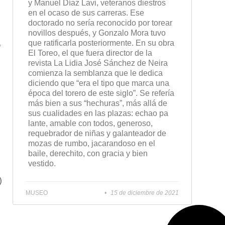
y Manuel Díaz Lavi, veteranos diestros
en el ocaso de sus carreras. Ese
doctorado no sería reconocido por torear
novillos después, y Gonzalo Mora tuvo
a
que ratificarla posteriormente. En su obra
El Toreo, el que fuera director de la
revista La Lidia José Sánchez de Neira
comienza la semblanza que le dedica
diciendo que “era el tipo que marca una
época del torero de este siglo”. Se refería
más bien a sus “hechuras”, más allá de
sus cualidades en las plazas: echao pa
lante, amable con todos, generoso,
requebrador de niñas y galanteador de
mozas de rumbo, jacarandoso en el
baile, derechito, con gracia y bien
vestido.
)
MUSEO
15 de diciembre de 2021