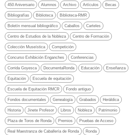
450 Aniversario
Alumnos
Archivo
Artículos
Becas
Bibliografías
Biblioteca
Biblioteca-RMR
Boletín mensual bibliográfico
Caballos
Carteles
Centro de Estudios de la Nobleza
Centro de Formación
Colección Museística
Competición
Concurso Exhibición Enganches
Conferencias
Corrida Goyesca
DocumentaRonda
Educación
Enseñanza
Equitación
Escuela de equitación
Escuela de Equitación RMCR
Fondo antiguo
Fondos documentales
Genealogía
Grabados
Heráldica
Historia
Jinete Profesor
Libros
Nobleza
Patrimonio
Plaza de Toros de Ronda
Premios
Pruebas de Acceso
Real Maestranza de Caballería de Ronda
Ronda