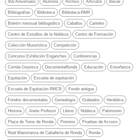
450 Aniversario
Alumnos
Archivo
Artículos
Becas
Bibliografías
Biblioteca
Biblioteca-RMR
Boletín mensual bibliográfico
Caballos
Carteles
Centro de Estudios de la Nobleza
Centro de Formación
Colección Museística
Competición
Concurso Exhibición Enganches
Conferencias
Corrida Goyesca
DocumentaRonda
Educación
Enseñanza
Equitación
Escuela de equitación
Escuela de Equitación RMCR
Fondo antiguo
Fondos documentales
Genealogía
Grabados
Heráldica
Historia
Jinete Profesor
Libros
Nobleza
Patrimonio
Plaza de Toros de Ronda
Premios
Pruebas de Acceso
Real Maestranza de Caballería de Ronda
Ronda