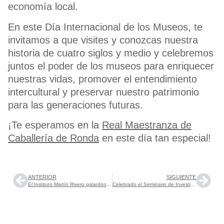
economía local.
En este Día Internacional de los Museos, te
invitamos a que visites y conozcas nuestra
historia de cuatro siglos y medio y celebremos
juntos el poder de los museos para enriquecer
nuestras vidas, promover el entendimiento
intercultural y preservar nuestro patrimonio
para las generaciones futuras.
¡Te esperamos en la
Real Maestranza de
Caballería de Ronda
en este día tan especial!
ANTERIOR
SIGUIENTE
El Instituto Martín Rivero galardonado con el primer premio en la XXI Feria de Ciencias de Sevilla
Celebrado el Seminario de Investigación «Hacer historia de la nobleza (ss. XV-XIX). Prospectiva y retos de investigación» organizado por el Centro de Estudios de la Nobleza