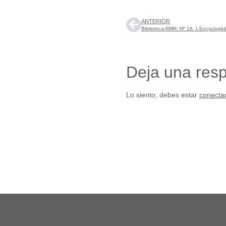
ANTERIOR
Biblioteca-RMR: Nº 16. L’Encyclopédi
Deja una res
Lo siento, debes estar
conecta