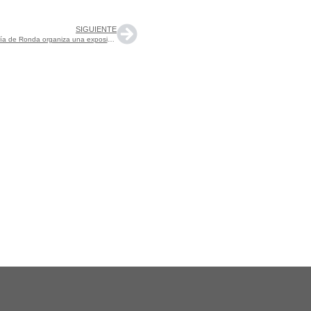
SIGUIENTE
La Biblioteca de la Real Maestranza de Caballería de Ronda organiza una exposición conmemorativa del Día del Libro