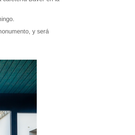
mingo.
l monumento, y será