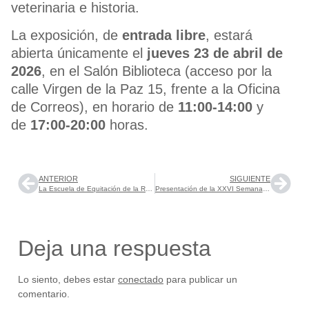
veterinaria e historia.
La exposición, de
entrada libre
, estará
abierta únicamente el
jueves 23 de abril de
2026
, en el Salón Biblioteca (acceso por la
calle Virgen de la Paz 15, frente a la Oficina
de Correos), en horario de
11:00-14:00
y
de
17:00-20:00
horas.
ANTERIOR
SIGUIENTE
La Escuela de Equitación de la Real Maestranza de Caballería de Ronda logra resultados en Dos Lunas y en el CDI3 Ríos EQ-Copa ANCCE
Presentación de la XXVI Semana de la Música de Ronda y del XXII Encuentro Música-Filosofía
Deja una respuesta
Lo siento, debes estar
conectado
para publicar un
comentario.