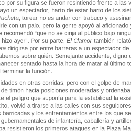
co por su figura se fueron resintiendo frente a las 
ayo un espectador, harto de estar harto de los sie
Pucheta
, torear no es andar con trabuco y asesinar
irle con un palo, pero la gente apoyó al aficionado 
 le recomendó “que no se dirija al público bajo nin
hizo ayer”. Por su parte,
El Clamor
también relató
ta
dirigirse por entre barreras a un espectador de 
abemos sobre quién. Semejante accidente, digno d
rmanecer sentado hasta la hora de matar al último t
 terminar la función.
idades en otras corridas, pero con el golpe de man
 de timón hacia posiciones moderadas y ordenaba l
te el peligro que suponía para la estabilidad la exi
ito, volvió a tirarse a las calles con sus seguidore
as barricadas y los enfrentamientos entre los que 
 gubernamentales de infantería, caballería y artille
resistieron los primeros ataques en la Plaza Ma