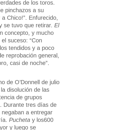
verdades de los toros.
te pinchazos a su
 a Chico!”. Enfurecido,
y se tuvo que retirar.
El
gún concepto, y mucho
 el suceso: “Con
los tendidos y a poco
e reprobación general,
oro, casi de noche”.
o de O’Donnell de julio
a disolución de las
stencia de grupos
s. Durante tres días de
se negaban a entregar
ría.
Pucheta
y los600
yor y luego se