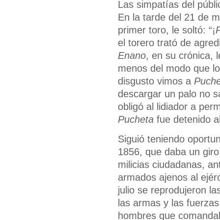
Las simpatías del públi
En la tarde del 21 de m
primer toro, le soltó: “¡
el torero trató de agred
Enano
, en su crónica,
menos del modo que lo 
disgusto vimos a
Puche
descargar un palo no s
obligó al lidiador a pe
Pucheta
fue detenido al
Siguió teniendo oportun
1856, que daba un giro
milicias ciudadanas, an
armados ajenos al ejérc
julio se reprodujeron l
las armas y las fuerzas
hombres que comandaba 