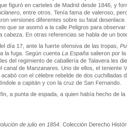
 que figuró en carteles de Madrid desde 1846, y for
iclanero
, entre otros. Tenía fama de valeroso, pero
aron versiones diferentes sobre su fatal desenlac
o que se asomó a la calle Peligros para observar 
a cabeza. En otras referencias se habla de un bote
l día 17, ante la fuerte ofensiva de las tropas,
Pu
 a la fuga. Según cuenta
La España
salieron por l
ales del regimiento de caballería de Talavera les di
l canal de Manzanares. Uno de ellos, el teniente 
, acabó con el célebre rebelde de dos cuchilladas d
ndole a capitán y con la cruz de San Fernando.
in, a punta de espada, a quien había hecho de la p
olución de julio en 1854
. Colección Derecho Histór