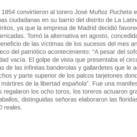
e 1854 convirtieron al torero José Muñoz
Pucheta
e
bas ciudadanas en su barrio del distrito de La Latin
tos, ya que la empresa de Madrid decidió favorec
arricadas. Tomó la alternativa en agosto, concedi
beneficio de las víctimas de los sucesos del mes ant
eco del patriótico acontecimiento: “A pesar del sof
dad vacía. El golpe de vista que presentaba el ci
 de las infinitas banderolas y gallardetes que le
hos y parte superior de los palcos tarjetones dond
 mártires de la libertad española”. Fue una manifes
s regalaron los ocho toros, los toreros actuaron gra
aballos, distinguidas señoras elaboraron las florid
0 reales.