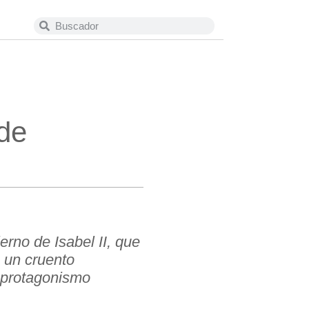
 de
rno de Isabel II, que
o un cruento
 protagonismo