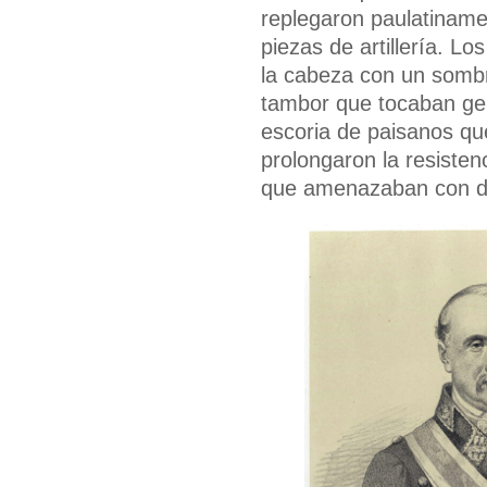
replegaron paulatiname
piezas de artillería. L
la cabeza con un sombr
tambor que tocaban gen
escoria de paisanos qu
prolongaron la resiste
que amenazaban con deg