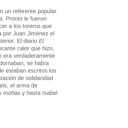
n un referente popular
a. Pronto le fueron
er a los toreros que
da por Juan Jiménez
el
erior. El diario
El
ocante calor que hizo,
rco era verdaderamente
 adornaban, se había
e estaban escritos los
tación de solidaridad
tis, el arma de
as moñas y hasta Isabel