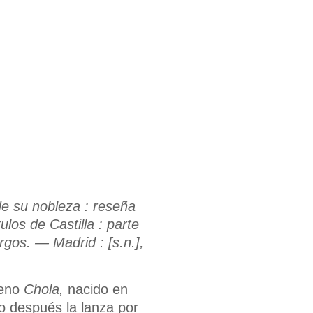
de su nobleza : reseña
ulos de Castilla : parte
gos. — Madrid : [s.n.],
ueno
Chola,
nacido en
o después la lanza por