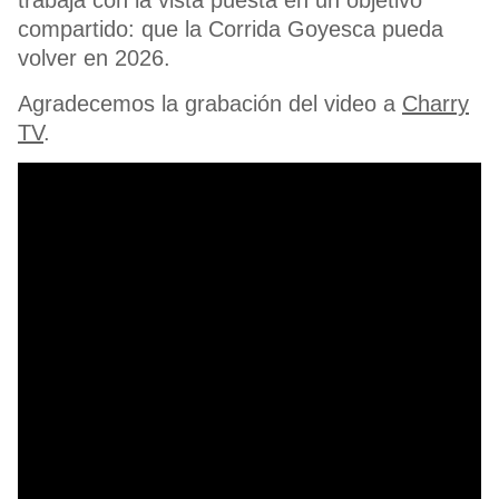
trabaja con la vista puesta en un objetivo
compartido: que la Corrida Goyesca pueda
volver en 2026.
Agradecemos la grabación del video a
Charry
TV
.