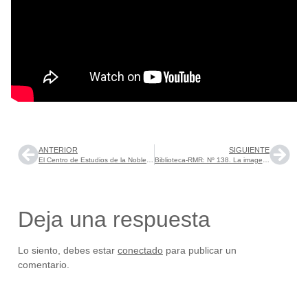
ANTERIOR
SIGUIENTE
El Centro de Estudios de la Nobleza organiza el Seminario de Investigación «La definición de un atractivo. La nobleza ante la modernidad»
Biblioteca-RMR: Nº 138. La imagen de las reinas Habsburgo españolas y su construcción durante el siglo XVII. Marzo 2025.
Deja una respuesta
Lo siento, debes estar
conectado
para publicar un
comentario.