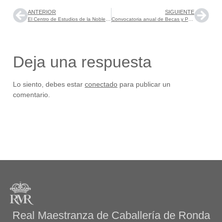
ANTERIOR
SIGUIENTE
El Centro de Estudios de la Nobleza organiza el Seminario de Investigación «Cosmopolitismo aristocrático ibérico en los siglos XVI y XVII. Aspectos nobiliarios de la mundialización»
Convocatoria anual de Becas y Premio Universitarios 2024 RMR
Deja una respuesta
Lo siento, debes estar
conectado
para publicar un
comentario.
Real Maestranza de Caballería de Ronda