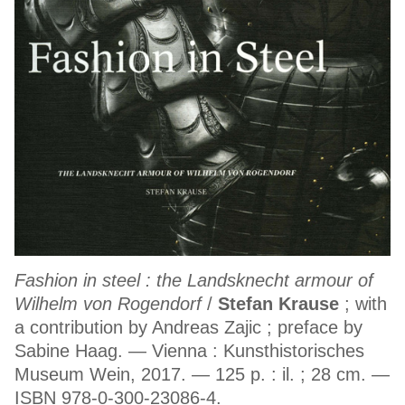
Fashion in steel : the Landsknecht armour of
Wilhelm von Rogendorf
/
Stefan Krause
; with
a contribution by Andreas Zajic ; preface by
Sabine Haag. — Vienna : Kunsthistorisches
Museum Wein, 2017. — 125 p. : il. ; 28 cm. —
ISBN 978-0-300-23086-4.