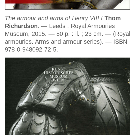
The armour and arms of Henry VIII
/
Thom
Richardson
. — Leeds : Royal Armouries
Museum, 2015. — 80 p. : il. ; 23 cm. — (Royal
armouries. Arms and armour series). — ISBN
978-0-948092-72-5.