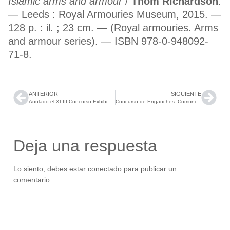
Islamic arms and armour
/
Thom Richardson
.
— Leeds : Royal Armouries Museum, 2015. —
128 p. : il. ; 23 cm. — (Royal armouries. Arms
and armour series). — ISBN 978-0-948092-
71-8.
ANTERIOR
SIGUIENTE
Anulado el XLIII Concurso Exhibición de Enganches de Ronda del domingo 1 de septiembre.
Concurso de Enganches. Comunicado de la Real Maestranza de Caballería de Ronda
Deja una respuesta
Lo siento, debes estar
conectado
para publicar un
comentario.