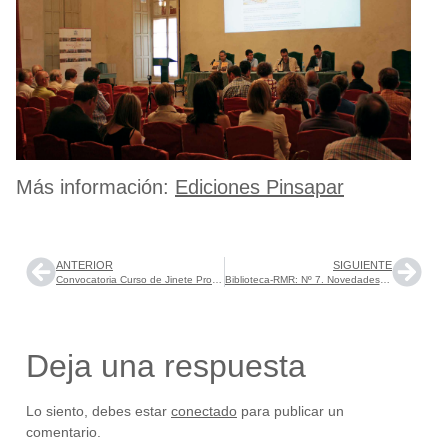
Más información:
Ediciones Pinsapar
ANTERIOR
SIGUIENTE
Convocatoria Curso de Jinete Profesor y Técnico Deportivo en Equitación 2014
Biblioteca-RMR: Nº 7. Novedades. Julio 2014.
Deja una respuesta
Lo siento, debes estar
conectado
para publicar un
comentario.