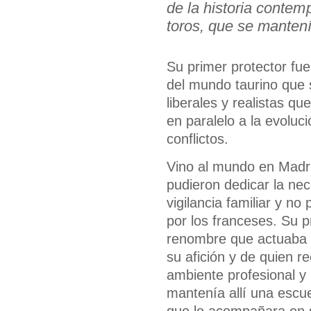
de la historia contem
toros, que se mantení
Su primer protector fu
del mundo taurino que s
liberales y realistas q
en paralelo a la evoluc
conflictos.
Vino al mundo en Madri
pudieron dedicar la nec
vigilancia familiar y 
por los franceses. Su p
renombre que actuaba c
su afición y de quien r
ambiente profesional y
mantenía allí una escu
que lo acompañara en su