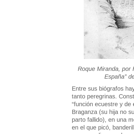
Roque Miranda, por F
España” de
Entre sus biógrafos ha
tanto peregrinas. Cons
“función ecuestre y de e
Braganza (su hija no s
parto fallido), en una 
en el que picó, banderi