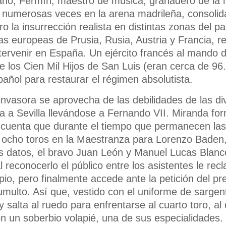
ano, Fermín, maestro de música, granadero de la mi
 numerosas veces en la arena madrileña, consolid
o la insurrección realista en distintas zonas del p
s europeas de Prusia, Rusia, Austria y Francia, r
ntervenir en España. Un ejército francés al mando
 los Cien Mil Hijos de San Luis (eran cerca de 96
spañol para restaurar el régimen absolutista.
invasora se aprovecha de las debilidades de las div
da a Sevilla llevándose a Fernando VII. Miranda for
e cuenta que durante el tiempo que permanecen las 
 ocho toros en la Maestranza para Lorenzo Baden,
s datos, el bravo Juan León y Manuel Lucas Blan
al reconocerlo el público entre los asistentes le r
ipio, pero finalmente accede ante la petición del p
umulto. Así que, vestido con el uniforme de sargen
 salta al ruedo para enfrentarse al cuarto toro, al 
 un soberbio volapié, una de sus especialidades.