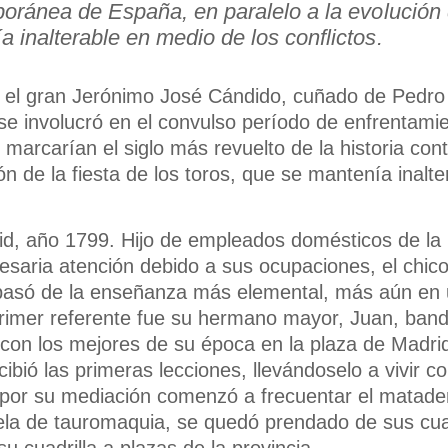
poránea de España, en paralelo a la evolución d
a inalterable en medio de los conflictos.
e el gran Jerónimo José Cándido, cuñado de Pedr
e involucró en el convulso período de enfrentamien
ue marcarían el siglo más revuelto de la historia 
ión de la fiesta de los toros, que se mantenía inalt
d, año 1799. Hijo de empleados domésticos de la
esaria atención debido a sus ocupaciones, el chic
no pasó de la enseñanza más elemental, más aún en
rimer referente fue su hermano mayor, Juan, bander
on los mejores de su época en la plaza de Madrid
ecibió las primeras lecciones, llevándoselo a vivir
 por su mediación comenzó a frecuentar el matad
ela de tauromaquia, se quedó prendado de sus cual
 cuadrilla a plazas de la provincia.