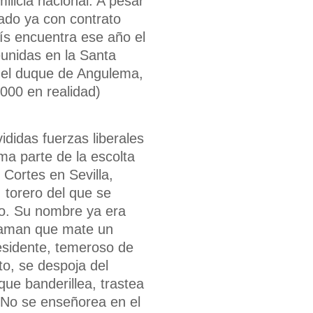
licia nacional. A pesar
ado ya con contrato
aís encuentra ese año el
eunidas en la Santa
 del duque de Angulema,
.000 en realidad)
ididas fuerzas liberales
ma parte de la escolta
Cortes en Sevilla,
 torero del que se
co. Su nombre ya era
eclaman que mate un
residente, temeroso de
to, se despoja del
que banderillea, trastea
 No se enseñorea en el