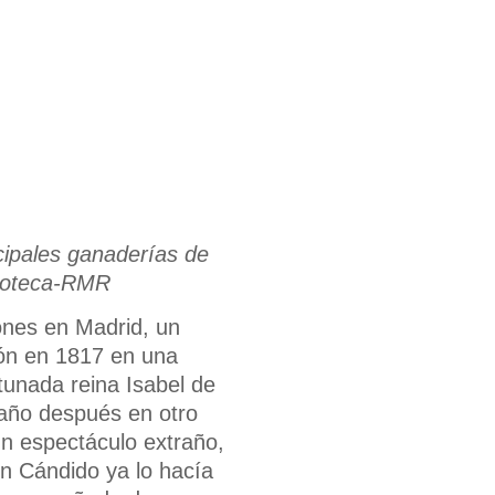
cipales ganaderías de
lioteca-RMR
ones en Madrid, un
ión en 1817 en una
rtunada reina Isabel de
 año después en otro
un espectáculo extraño,
on Cándido ya lo hacía