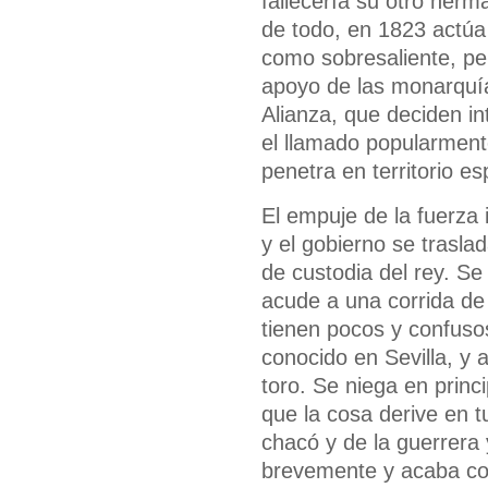
fallecería su otro herm
de todo, en 1823 actúa
como sobresaliente, per
apoyo de las monarquía
Alianza, que deciden i
el llamado popularmente
penetra en territorio e
El empuje de la fuerza 
y el gobierno se trasla
de custodia del rey. S
acude a una corrida de
tienen pocos y confuso
conocido en Sevilla, y 
toro. Se niega en princ
que la cosa derive en t
chacó y de la guerrera y
brevemente y acaba con