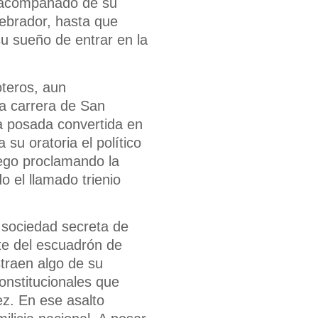
a acompañado de su
ebrador, hasta que
u sueño de entrar en la
oteros, aun
a carrera de San
a posada convertida en
su oratoria el político
iego proclamando la
o el llamado trienio
a sociedad secreta de
te del escuadrón de
straen algo de su
onstitucionales que
ez. En ese asalto