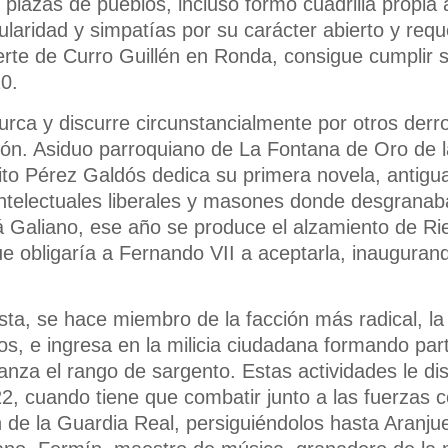
lazas de pueblos, incluso formó cuadrilla propi
aridad y simpatías por su carácter abierto y requ
erte de Curro Guillén en Ronda, consigue cumplir s
0.
furca y discurre circunstancialmente por otros derr
ón. Asiduo parroquiano de La Fontana de Oro de l
ito Pérez Galdós dedica su primera novela, antigu
intelectuales liberales y masones donde desgranaba 
alá Galiano, ese año se produce el alzamiento de R
e obligaría a Fernando VII a aceptarla, inaugurand
asta, se hace miembro de la facción más radical, l
os, e ingresa en la milicia ciudadana formando par
canza el rango de sargento. Estas actividades le di
2, cuando tiene que combatir junto a las fuerzas c
 de la Guardia Real, persiguiéndolos hasta Aranju