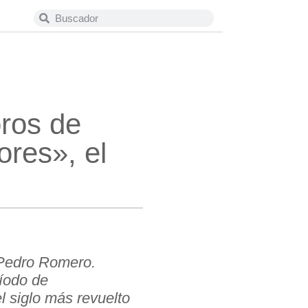
oros de
res», el
 Pedro Romero.
ríodo de
el siglo más revuelto