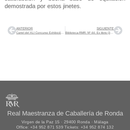
demostrada por estos jinetes.
ANTERIOR
SIGUIENTE
Cartel del XLI Concurso Exhibición de Enganches de Ronda
Biblioteca-RMR: Nº 44. Ex libris (3). Agosto 2017.
Real Maestranza de Caballería de Ronda
Virgen de la Paz 15 · 29400 Ronda · Málaga
Office: +34 952 871 539 Tickets: +34 952 874 132