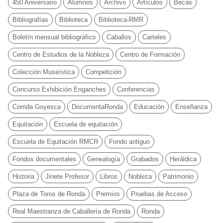
450 Aniversario
Alumnos
Archivo
Artículos
Becas
Bibliografías
Biblioteca
Biblioteca-RMR
Boletín mensual bibliográfico
Caballos
Carteles
Centro de Estudios de la Nobleza
Centro de Formación
Colección Museística
Competición
Concurso Exhibición Enganches
Conferencias
Corrida Goyesca
DocumentaRonda
Educación
Enseñanza
Equitación
Escuela de equitación
Escuela de Equitación RMCR
Fondo antiguo
Fondos documentales
Genealogía
Grabados
Heráldica
Historia
Jinete Profesor
Libros
Nobleza
Patrimonio
Plaza de Toros de Ronda
Premios
Pruebas de Acceso
Real Maestranza de Caballería de Ronda
Ronda